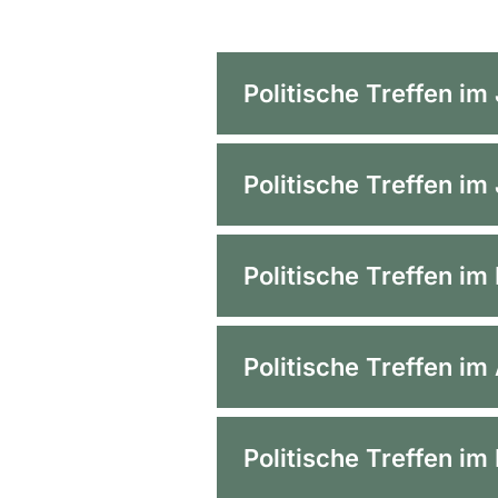
Politische Treffen im
Politische Treffen im
Politische Treffen i
Deutscher LandFrauentag
Bund ökologischer Lebens
Politische Treffen im
Hof zur Hellen e. V.
Ernährungsrat Köln
Rheinischer Landwirtschaf
Deutsche Parlamentarische
Politische Treffen i
Westfälischer Landwirtsc
AFRUIBANA – Association 