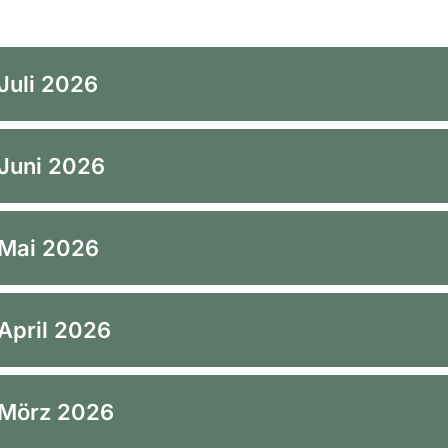
 Juli 2026
 Juni 2026
m Mai 2026
mittelwirtschaft, BÖLW
 April 2026
tsverband, RLV
 Gesellschaft, DPG
m Mörz 2026
haftsverband, WLV
of African Producers of